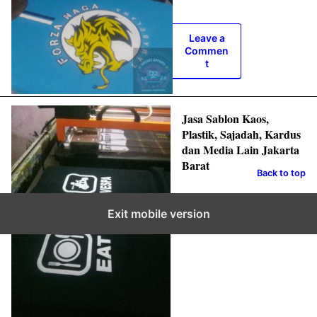
Leave a
Commen
t
Jasa Sablon Kaos,
Plastik, Sajadah, Kardus
dan Media Lain Jakarta
Barat
Back to top
Exit mobile version