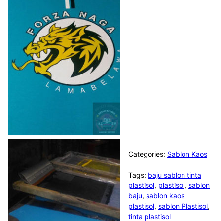
Categories:
Sablon Kaos
Tags:
baju sablon tinta
plastisol
,
plastisol
,
sablon
baju
,
sablon kaos
plastisol
,
sablon Plastisol
,
tinta plastisol