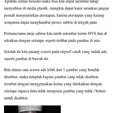
Apabila semua tersedia maka bisa kita dapat memulai tahap
menyablon di media plastik, mungkin dapat kami sarankan jangan
pernah menyepelekan persiapan, karena persiapan yang kurang
sempurna dapat menghambat proses sablon di tengah jalan
Pertama-tama meja sablon kita taruh selembar kertas HVS dan di
rekatkan dengan selotape seperti terlihat pada gambar di atas.
Setelah itu kita pasang screen pada engsel/ catok yang sudah ada
seperti gambar di bawah ini.
Bila dalam satu screen ada lebih dari 1 gambar yang hendak
disablon, maka tutuplah bagian gambar yang tidak disablon
tersebut dengan menggunakan kertas yang direkatkan dengan
selotape supaya tinta tidak mengenai gambar yang tidak / belum
untuk disablon.