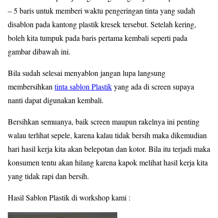
– 5 baris untuk memberi waktu pengeringan tinta yang sudah
disablon pada kantong plastik kresek tersebut. Setelah kering,
boleh kita tumpuk pada baris pertama kembali seperti pada
gambar dibawah ini.
Bila sudah selesai menyablon jangan lupa langsung
membersihkan
tinta sablon Plastik
yang ada di screen supaya
nanti dapat digunakan kembali.
Bersihkan semuanya, baik screen maupun rakelnya ini penting
walau terlihat sepele, karena kalau tidak bersih maka dikemudian
hari hasil kerja kita akan belepotan dan kotor. Bila itu terjadi maka
konsumen tentu akan hilang karena kapok melihat hasil kerja kita
yang tidak rapi dan bersih.
Hasil Sablon Plastik di workshop kami :