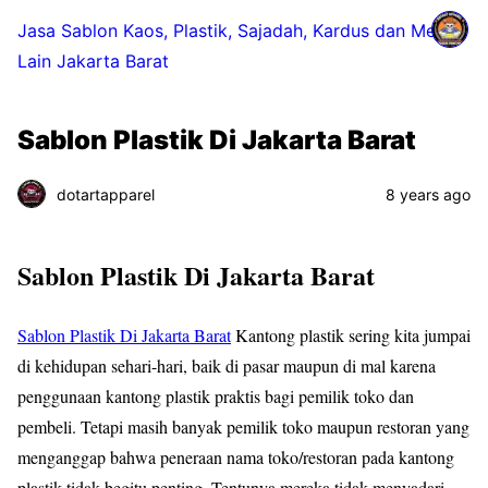
Jasa Sablon Kaos, Plastik, Sajadah, Kardus dan Media
Lain Jakarta Barat
Sablon Plastik Di Jakarta Barat
dotartapparel
8 years ago
Sablon Plastik Di Jakarta Barat
Sablon Plastik Di Jakarta Barat
Kantong plastik sering kita jumpai
di kehidupan sehari-hari, baik di pasar maupun di mal karena
penggunaan kantong plastik praktis bagi pemilik toko dan
pembeli. Tetapi masih banyak pemilik toko maupun restoran yang
menganggap bahwa peneraan nama toko/restoran pada kantong
plastik tidak begitu penting. Tentunya mereka tidak menyadari