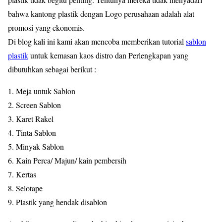
bahwa kantong plastik dengan Logo perusahaan adalah alat
promosi yang ekonomis.
Di blog kali ini kami akan mencoba memberikan tutorial
sablon
plastik
untuk kemasan kaos distro dan Perlengkapan yang
dibutuhkan sebagai berikut :
1. Meja untuk Sablon
2. Screen Sablon
3. Karet Rakel
4. Tinta Sablon
5. Minyak Sablon
6. Kain Perca/ Majun/ kain pembersih
7. Kertas
8. Selotape
9. Plastik yang hendak disablon